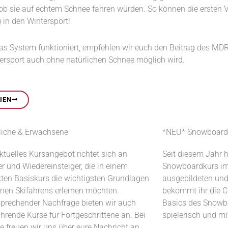
ls ob sie auf echtem Schnee fahren würden. So können die ersten
 in den Wintersport!
s System funktioniert, empfehlen wir euch den Beitrag des MDR. D
ntersport auch ohne natürlichen Schnee möglich wird.
IEN
liche & Erwachsene
*NEU* Snowboard
ktuelles Kursangebot richtet sich an
Seit diesem Jahr 
r und Wiedereinsteiger, die in einem
Snowboardkurs im
en Basiskurs die wichtigsten Grundlagen
ausgebildeten und
inen Skifahrens erlernen möchten.
bekommt ihr die Ch
sprechender Nachfrage bieten wir auch
Basics des Snowbo
ührende Kurse für Fortgeschrittene an. Bei
spielerisch und m
se freuen wir uns über eure Nachricht an