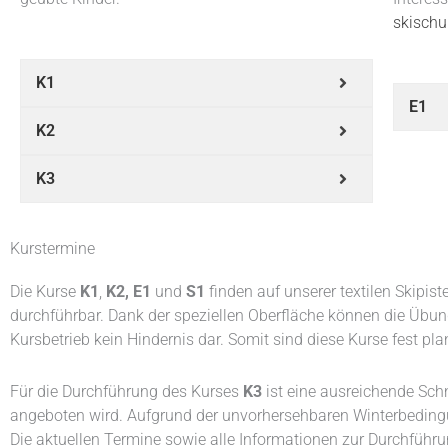
skischu
K1
E1
K2
K3
Kurstermine
Die Kurse
K1
,
K2, E1
und
S1
finden auf unserer textilen Skipi
durchführbar. Dank der speziellen Oberfläche können die Übung
Kursbetrieb kein Hindernis dar. Somit sind diese Kurse fest pl
Für die Durchführung des Kurses
K3
ist eine ausreichende Schne
angeboten wird. Aufgrund der unvorhersehbaren Winterbedingu
Die aktuellen Termine sowie alle Informationen zur Durchführ