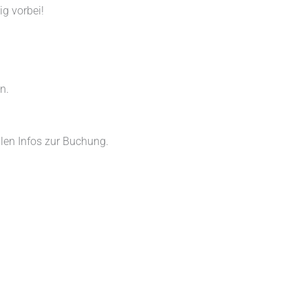
g vorbei!
n.
llen Infos zur Buchung.