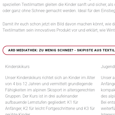
speziellen Textilmatten gleiten die Kinder sanft und sicher, a
oder ganz ohne Schnee gemacht werden. Ideal für den Einstieg
Damit ihr euch schon jetzt ein Bild davon machen könnt, wie da
Textilmatten sein innovatives Produkt vor und erklärt, wie Wi
ARD MEDIATHEK: ZU WENIG SCHNEE? - SKIPISTE AUS TEXTIL
Kinderskikurs
Jugend
Unser Kinderskikurs richtet sich an Kinder im Alter
Unser a
von 4 bis 12 Jahren und vermittelt grundlegende
Anfänge
Fähigkeiten im alpinen Skisport in altersgerechten
kompakt
Gruppen. Der Kurs ist in drei aufeinander
des alp
aufbauende Lernstufen gegliedert: K1 für
Bei ent
Anfänger, K2 für leicht Fortgeschrittene und K3 für
weiterf
geübte Kinder.
Interes