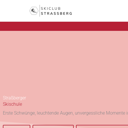
Zum
Inhalt
springen
Straßberger
Skischule
Erste Schwünge, leuchtende Augen, unvergessliche Momente i