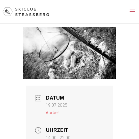
Zum
Inhalt
springen
DATUM
19.07.2025
Vorbei!
UHRZEIT
14:00 - 22:00