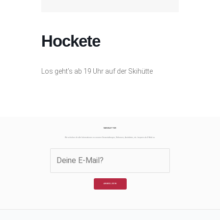
Hockete
Los geht’s ab 19 Uhr auf der Skihütte
NEWSLETTER
Wir schicken dir alle Informationen zu unseren Veranstaltungen, Skikursen, Ausfahrten, etc. bequem als E-Mail zu.
ANMELDEN