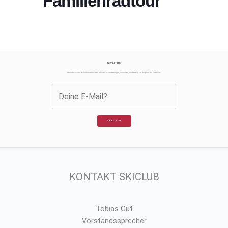
Familienradtour
NEWSLETTER
Wir schicken dir alle Informationen zu unseren Veranstaltungen, Skikursen, Ausfahrten, etc. bequem als E-Mail zu.
ANMELDEN
KONTAKT SKICLUB
Tobias Gut
Vorstandssprecher